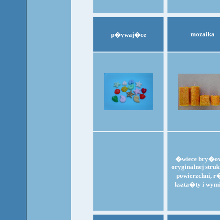
mozaika
p�ywaj�ce
�wiece bry�ow
oryginalnej struk
powierzchni, r
kszta�ty i wym