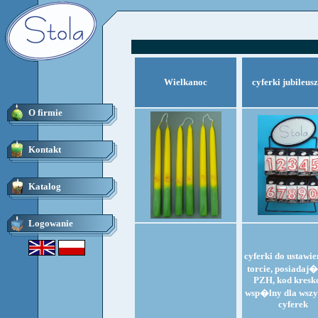
Wielkanoc
cyferki jubileus
O firmie
Kontakt
Katalog
Logowanie
cyferki do ustawie
torcie, posiadaj�
PZH, kod kres
wsp�lny dla wszy
cyferek