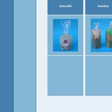
muszelki
bambus