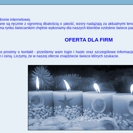
ronie internetowej.
ane są ręcznie z ogromną dbałością o jakość, wzory nadążają za aktualnymi ten
ią na rynku świecarskim chętnie wykonamy dla naszych klientów ozdobne świece 
OFERTA DLA FIRM
ine prosimy o kontakt - prześlemy wam login i hasło oraz szczegółowe informa
i ceną. Liczymy, że w naszej ofercie znajdziecie świece których szukacie.