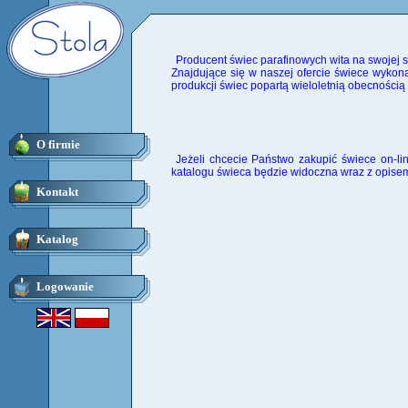
Producent świec parafinowych wita na swojej st
Znajdujące się w naszej ofercie świece wykon
produkcji świec popartą wieloletnią obecnośc
O firmie
Jeżeli chcecie Państwo zakupić świece on-l
katalogu świeca będzie widoczna wraz z opisem 
Kontakt
Katalog
Logowanie