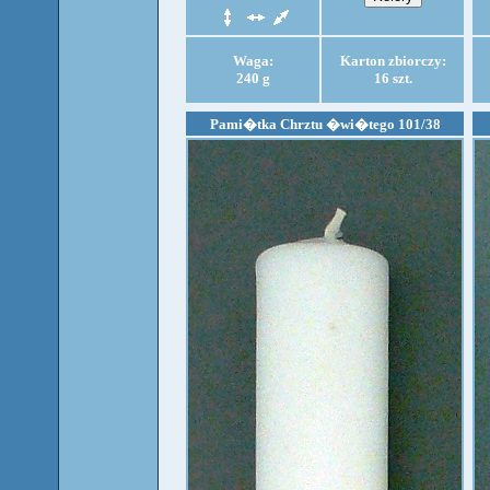
Waga:
Karton zbiorczy:
240 g
16 szt.
Pami�tka Chrztu �wi�tego 101/38