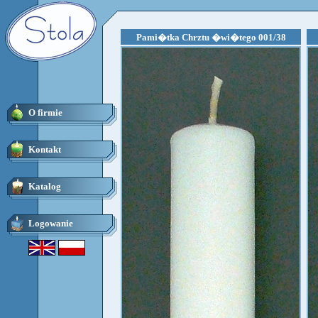
Pami�tka Chrztu �wi�tego 001/38
O firmie
Kontakt
Katalog
Logowanie