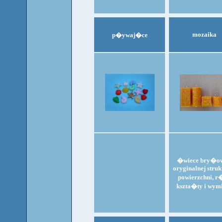
mozaika
p�ywaj�ce
�wiece bry�ow
oryginalnej struk
powierzchni, r
kszta�ty i wym