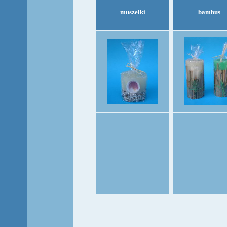
muszelki
bambus