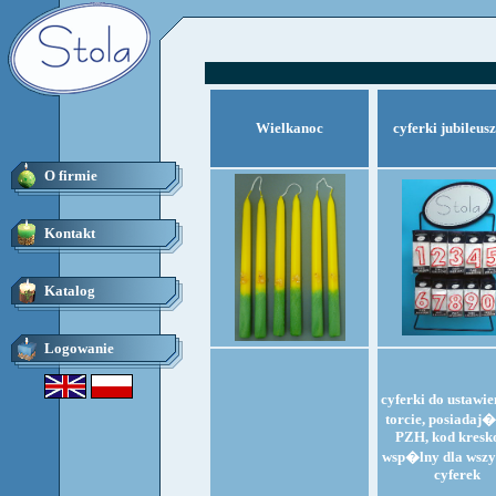
Wielkanoc
cyferki jubileus
O firmie
Kontakt
Katalog
Logowanie
cyferki do ustawie
torcie, posiadaj�
PZH, kod kres
wsp�lny dla wszy
cyferek