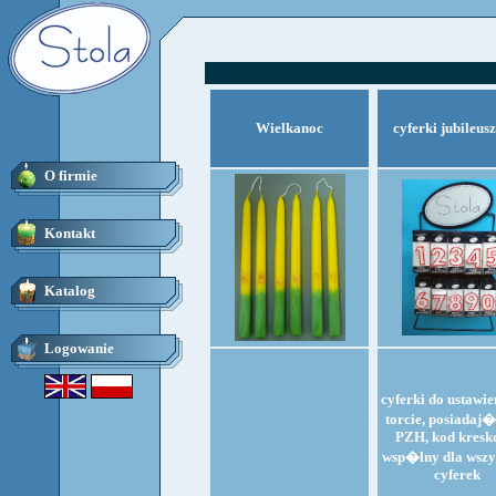
Wielkanoc
cyferki jubileus
O firmie
Kontakt
Katalog
Logowanie
cyferki do ustawie
torcie, posiadaj�
PZH, kod kres
wsp�lny dla wszy
cyferek