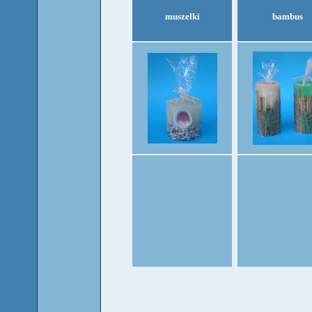
muszelki
bambus