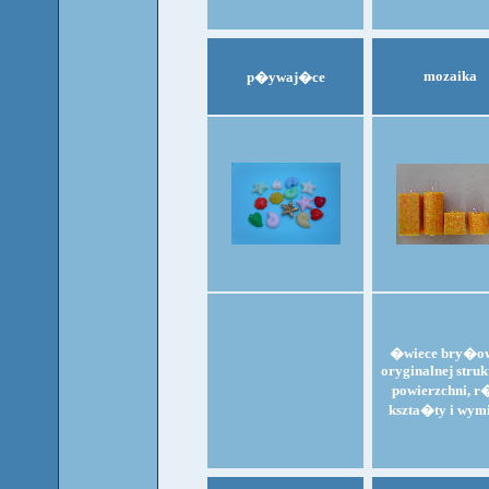
mozaika
p�ywaj�ce
�wiece bry�ow
oryginalnej struk
powierzchni, r
kszta�ty i wym