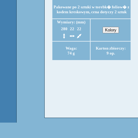
Pakowane po 2 sztuki w torebk� foliow� z
kodem kreskowym, cena dotyczy 2 sztuk
Wymiary: (mm)
280
22
22
Waga:
Karton zbiorczy:
74 g
9 op.