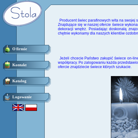
Producent świec parafinowych wita na swojej st
Znajdujące się w naszej ofercie świece wykona
dekoracji wnętrz. Posiadając doskonałą znajo
chętnie wykonamy dla naszych klientów ozdob
O firmie
Jeżeli chcecie Państwo zakupić świece on-lin
współpracy. Po zalogowaniu każda przedstawio
Kontakt
ofercie znajdziecie świece których szukacie.
Katalog
Logowanie