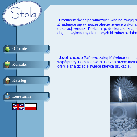
Producent świec parafinowych wita na swojej st
Znajdujące się w naszej ofercie świece wykona
dekoracji wnętrz. Posiadając doskonałą znajo
chętnie wykonamy dla naszych klientów ozdob
O firmie
Jeżeli chcecie Państwo zakupić świece on-lin
współpracy. Po zalogowaniu każda przedstawio
Kontakt
ofercie znajdziecie świece których szukacie.
Katalog
Logowanie