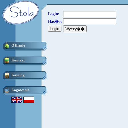
Login:
Has�o:
O firmie
Kontakt
Katalog
Logowanie