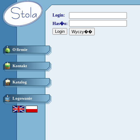
Login:
Has�o:
O firmie
Kontakt
Katalog
Logowanie